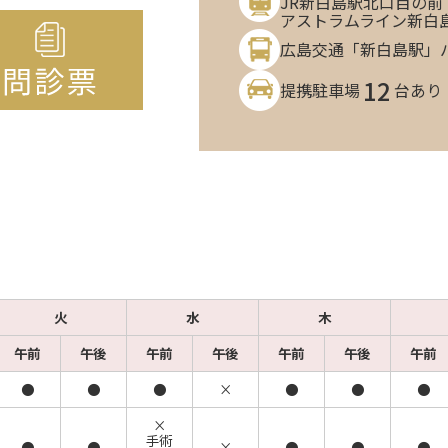
JR新白島駅北口目の前
アストラムライン新白
広島交通「新白島駅」
12
提携駐車場
台あり
火
水
木
午前
午後
午前
午後
午前
午後
午前
●
●
●
×
●
●
●
×
手術
●
●
×
●
●
●