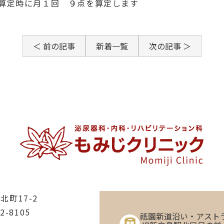
料算定時に月１回 ９点を算定します
＜ 前の記事
新着一覧
次の記事 ＞
北町17-2
02-8105
祇園新道沿い・アスト