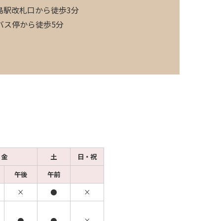
島駅改札口から徒歩3分
バス停から徒歩5分
金
土
日・祝
午後
午前
×
●
×
●
●
×