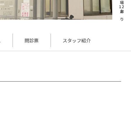
12
台あり
ス
問診票
スタッフ紹介