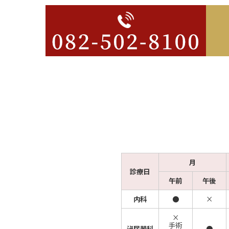
月
診療日
午前
午後
内科
●
×
×
手術
泌尿器科
●