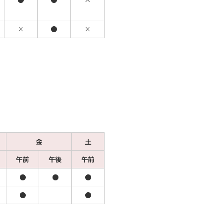
×
●
×
金
土
午前
午後
午前
●
●
●
●
●